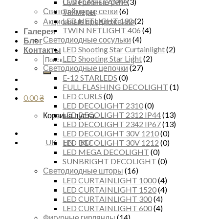
Сумеречные реле
LED FLASH LAMP
(3)
Светодиодные сетки
(6)
Таймеры
LED NETLIGHT 192
(2)
Акционные предложения
TWIN NETLIGHT 406
(4)
Галерея
Светодиодные сосульки
(4)
Блог
LED Shooting Star Curtainlight
(2)
Контакты
Искать:
LED Shooting Star Light
(2)
Светодиодные цепочки
(27)
E-12 STARLEDS
(0)
FULL FLASHING DECOLIGHT
(1)
LED CURLS
(0)
0.00
₴
LED DECOLIGHT 2310
(0)
LED DECOLIGHT 2312 IP44
(13)
Корзина пуста.
LED DECOLIGHT 2342 IP67
(13)
LED DECOLIGHT 30V 1210
(0)
UK
EN
RU
LED DECOLIGHT 30V 1212
(0)
LED MEGA DECOLIGHT
(0)
SUNBRIGHT DECOLIGHT
(0)
Светодиодные шторы
(16)
LED CURTAINLIGHT 1000
(4)
LED CURTAINLIGHT 1520
(4)
LED CURTAINLIGHT 300
(4)
LED CURTAINLIGHT 600
(4)
Фигурные гирлянды
(14)