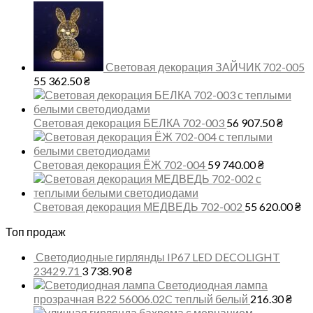
Световая декорация ЗАЙЧИК 702-005
55 362.50
₴
Световая декорация БЕЛКА 702-003
56 907.50
₴
Световая декорация ЁЖ 702-004
59 740.00
₴
Световая декорация МЕДВЕДЬ 702-002
55 620.00
₴
Топ продаж
Светодиодные гирлянды IP67 LED DECOLIGHT
23429.71
3 738.90
₴
Светодиодная лампа
прозрачная B22 56006.02C теплый белый
216.30
₴