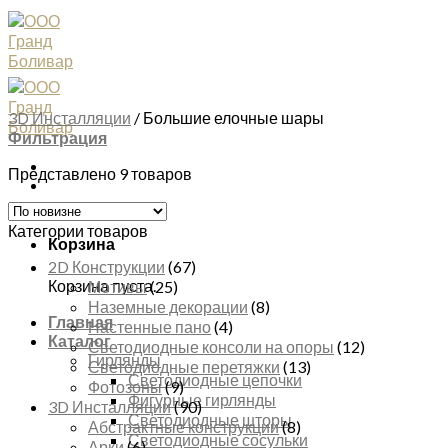
Skip
to
content
3D Инсталляции
/
Большие елочные шары
Фильтрация
Представлено 9 товаров
Категории товаров
Корзина
2D Конструкции
(67)
Корзина пуста.
Мотивы
(25)
Наземные декорации
(8)
Главная
Настенные пано
(4)
Каталог
Светодиодные консоли на опоры
(12)
Гирлянды
Светодиодные перетяжки
(13)
Светодиодные цепочки
Фотозоны
(9)
Фигурные гирлянды
3D Инсталляции
(90)
Светодиодные шторы
Абстрактные конструкции
(8)
Светодиодные сосульки
Арки
(6)