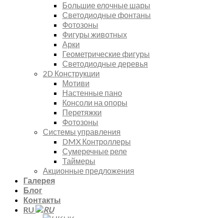
Большие елочные шары
Светодиодные фонтаны
Фотозоны
Фигуры животных
Арки
Геометрические фигуры
Светодиодные деревья
2D Конструкции
Мотиви
Настенные пано
Консоли на опоры
Перетяжки
Фотозоны
Системы управления
DMX Контроллеры
Сумеречные реле
Таймеры
Акционные предложения
Галерея
Блог
Контакты
RU