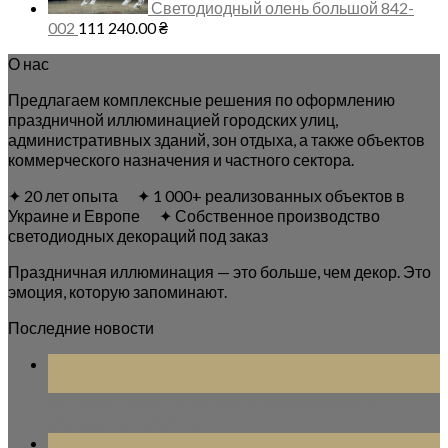
Светодиодный олень большой 842-
002
111 240.00
₴
О нас
Предлагаем комплексные решения по оформлению
праздничной иллюминацией городских улиц,
административных зданий, зон отдыха, а также объектов
коммерческого назначения и частного сектора.
✦ 20 лет опыта ✦ 1 000+ реализованных объектов в
Украине и Европе ✦ Собственное производство
светодиодных декораций под заказ
Праздничная иллюминация — это больше, чем декор. Это
эмоция, которую запоминают.
Последние новости
25
Июл
Уличные гирлянды на дом: идеи оформления
фасада на Новый год
14