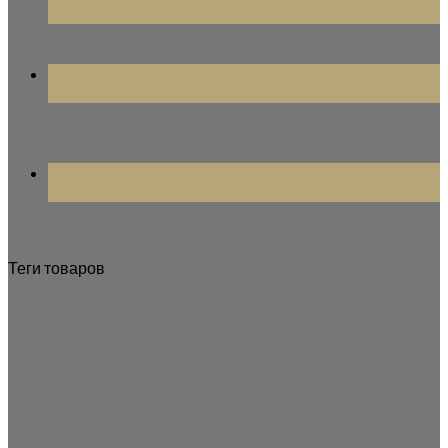
Мар
Световые фигуры для новогоднего украшения улиц
и территорий
08
Фев
Праздничная иллюминация и новогоднее
оформление, как ключевая составляющая имиджа
компании
08
Авг
Праздничная иллюминация для улицы: что нужно
знать перед покупкой
Теги товаров
Светодиодные декорации 3D
Светодиодные декорации 3D
Светодиодные снежинки
Светодиодные фотозоны
Светодиодный олень
Светодиодный
олени
олень
гирлянда бахрома
светодиодные
олени светодиодные