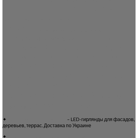
олени светодиодные купить
олени
световые
светодиодные купить
мотивы
светодиодная растяжка через дорогу
светодиодные
светодиодные декорации 2D
светодиодные игрушки
декорации 2D
на елку
светодиодные инсталляции
светодиодные инсталляции
светодиодные фигуры
светодиодные
светодиодные фигуры 3D
фигуры
светодиодные фигуры 3D
уличная
фотозоны
фотозоны
гирлянда
✦
Купить уличные гирлянды
– LED-гирлянды для фасадов,
деревьев, террас. Доставка по Украине
✦
Светодиодные фигуры и персонажи