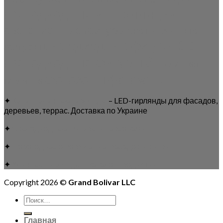
светодиодные инсталляции
светодиодные фигуры
светодиодные
светодиодные фигуры 3D
фигуры
светодиодные фигуры 3D
уличная
фотозоны
фотозоны
гирлянда
✦
Купить уличные гирлянды
– LED-гирлянды для фасадов,
деревьев, террас. Доставка по Украине
✦
Светодиодные фигуры и персонажи
✦
Новогоднее оформление фасадов и витрин
✦
Уличные гирлянды – каталог продукции
Copyright 2026 ©
Grand Bolivar LLC
Искать:
Главная