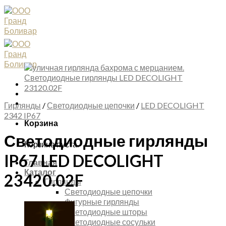
Skip
to
content
Гирлянды
/
Светодиодные цепочки
/
LED DECOLIGHT
2342 IP67
Корзина
Светодиодные гирлянды
Корзина пуста.
IP67 LED DECOLIGHT
Главная
Каталог
23420.02F
Гирлянды
Светодиодные цепочки
Фигурные гирлянды
Светодиодные шторы
Светодиодные сосульки