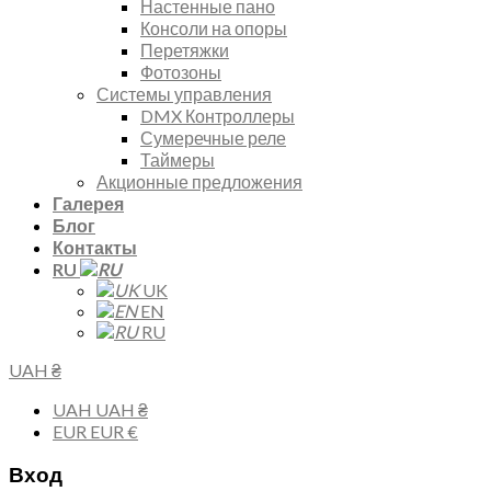
Настенные пано
Консоли на опоры
Перетяжки
Фотозоны
Системы управления
DMX Контроллеры
Сумеречные реле
Таймеры
Акционные предложения
Галерея
Блог
Контакты
RU
UK
EN
RU
UAH ₴
UAH
UAH ₴
EUR
EUR €
Вход