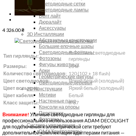
Светодиодные сетки
Светодиодные лампы
Белт лайт
Дюралайт
Аксессуары
4 326.00
₴
3D Инсталляции
Абстрактные конструкции
Большие елочные шары
Светодиодные фонтаны
Линейные светодиодные
Тип гирлянды:
Фотозоны
гирлянды
Фигуры животных
Размеры:
20 м
Арки
Количество светодиодов:
120 (102 + 18 flash)
Геометрические фигуры
Цвет светодиодов:
Яркий белый (холодный)
Светодиодные деревья
Цвет вспышек:
Яркий белый (холодный)
2D Конструкции
Мотиви
Цвет кабеля:
Белый
Настенные пано
Класс защиты:
IP67
Консоли на опоры
Перетяжки
Внимание!
Уличные светодиодные гирлянды для
Фотозоны
профессионального использования ADAM DECOLIGHT
Системы управления
для подключения к эллектрической сети требуют
DMX Контроллеры
дополнительной комплектации адаптерами питания —