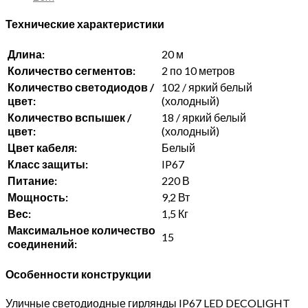
Технические характеристики
Длина:
20 м
Количество сегментов:
2 по 10 метров
Количество светодиодов /
102 / яркий белый
цвет:
(холодный)
Количество вспышек /
18 / яркий белый
цвет:
(холодный)
Цвет кабеля:
Белый
Класс защиты:
IP67
Питание:
220 В
Мощность:
9,2 Вт
Вес:
1,5 Кг
Максимальное количество
15
соединений:
Особенности конструкции
Уличные светодиодные гирлянды IP67 LED DECOLIGHT