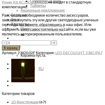
Сумеречные реле
Power Kit AC/DC 23000.02
, не входят в стандартную
Таймеры
комплектацию.
Акционные предложения
Галерея
Рассчитать необходимое количество аксессуаров,
Блог
заказать и купить эту или другие светодиодные уличные
Контакты
гирлянды вы можете, обратившись в наш офис. Или
Искать:
оформить заказ самостоятельно на сайте, если вы уже
являетесь авторизированным пользователем.
Количество
0.00
₴
товара
В корзину
Светодиодные
Артикул:
23420.02F
Категория:
LED DECOLIGHT 2342 IP67
Корзина пуста.
гирлянды
IP67
LED
UK
EN
RU
DECOLIGHT
23420.02F
Категории товаров
2D Конструкции
(67)