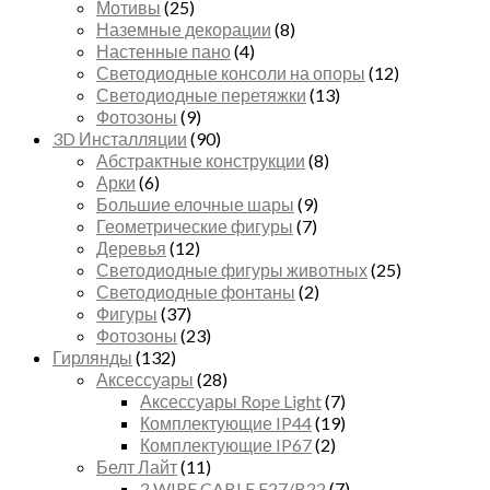
Мотивы
(25)
Наземные декорации
(8)
Настенные пано
(4)
Светодиодные консоли на опоры
(12)
Светодиодные перетяжки
(13)
Фотозоны
(9)
3D Инсталляции
(90)
Абстрактные конструкции
(8)
Арки
(6)
Большие елочные шары
(9)
Геометрические фигуры
(7)
Деревья
(12)
Светодиодные фигуры животных
(25)
Светодиодные фонтаны
(2)
Фигуры
(37)
Фотозоны
(23)
Гирлянды
(132)
Аксессуары
(28)
Аксессуары Rope Light
(7)
Комплектующие IP44
(19)
Комплектующие IP67
(2)
Белт Лайт
(11)
2 WIRE CABLE E27/B22
(7)