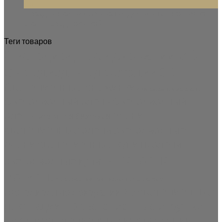
Авг
Праздничная иллюминация для улицы: что нужно
знать перед покупкой
Теги товаров
Светодиодные декорации 3D
Светодиодные декорации 3D
Светодиодные снежинки
Светодиодные фотозоны
Светодиодный олень
Светодиодный
олени
олень
гирлянда бахрома
светодиодные
олени светодиодные
олени светодиодные купить
олени
световые
светодиодные купить
мотивы
светодиодная растяжка через дорогу
светодиодные
светодиодные декорации 2D
светодиодные игрушки
декорации 2D
на елку
светодиодные инсталляции