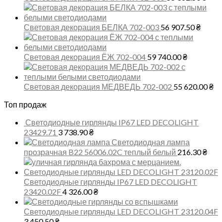
Световая декорация БЕЛКА 702-003
56 907.50
₴
Световая декорация ЁЖ 702-004
59 740.00
₴
Световая декорация МЕДВЕДЬ 702-002
55 620.00
₴
Топ продаж
Светодиодные гирлянды IP67 LED DECOLIGHT
23429.71
3 738.90
₴
Светодиодная лампа
прозрачная B22 56006.02C теплый белый
216.30
₴
Светодиодные гирлянды IP67 LED DECOLIGHT
23420.02F
4 326.00
₴
Светодиодные гирлянды LED DECOLIGHT 23120.04F
3 450.50
₴