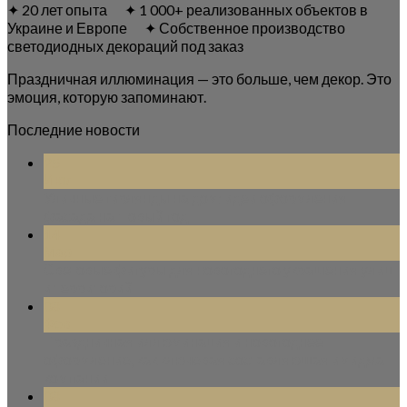
✦ 20 лет опыта ✦ 1 000+ реализованных объектов в
Украине и Европе ✦ Собственное производство
светодиодных декораций под заказ
Праздничная иллюминация — это больше, чем декор. Это
эмоция, которую запоминают.
Последние новости
25
Июл
Уличные гирлянды на дом: идеи оформления
фасада на Новый год
14
Мар
Световые фигуры для новогоднего украшения улиц
и территорий
08
Фев
Праздничная иллюминация и новогоднее
оформление, как ключевая составляющая имиджа
компании
08