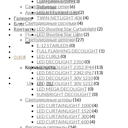
Сумеречные реле
LED FLASH LAMP
(3)
Светодиодные сетки
(6)
Таймеры
LED NETLIGHT 192
(2)
Акционные предложения
TWIN NETLIGHT 406
(4)
Галерея
Светодиодные сосульки
(4)
Блог
LED Shooting Star Curtainlight
(2)
Контакты
Искать:
LED Shooting Star Light
(2)
Светодиодные цепочки
(27)
E-12 STARLEDS
(0)
FULL FLASHING DECOLIGHT
(1)
LED CURLS
(0)
0.00
₴
LED DECOLIGHT 2310
(0)
LED DECOLIGHT 2312 IP44
(13)
Корзина пуста.
LED DECOLIGHT 2342 IP67
(13)
LED DECOLIGHT 30V 1210
(0)
UK
EN
RU
LED DECOLIGHT 30V 1212
(0)
LED MEGA DECOLIGHT
(0)
SUNBRIGHT DECOLIGHT
(0)
Светодиодные шторы
(16)
LED CURTAINLIGHT 1000
(4)
LED CURTAINLIGHT 1520
(4)
LED CURTAINLIGHT 300
(4)
LED CURTAINLIGHT 600
(4)
Фигурные гирлянды
(14)