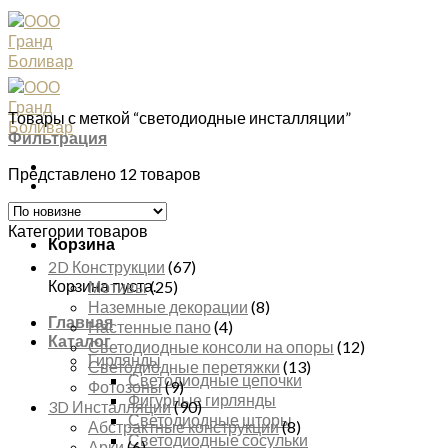
Skip
to
content
Товары с меткой “светодиодные инсталляции”
Фильтрация
Представлено 12 товаров
Категории товаров
Корзина
2D Конструкции
(67)
Корзина пуста.
Мотивы
(25)
Наземные декорации
(8)
Главная
Настенные пано
(4)
Каталог
Светодиодные консоли на опоры
(12)
Гирлянды
Светодиодные перетяжки
(13)
Светодиодные цепочки
Фотозоны
(9)
Фигурные гирлянды
3D Инсталляции
(90)
Светодиодные шторы
Абстрактные конструкции
(8)
Светодиодные сосульки
Арки
(6)