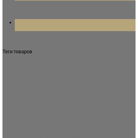
Праздничная иллюминация и новогоднее
оформление, как ключевая составляющая имиджа
компании
08
Авг
Праздничная иллюминация для улицы: что нужно
знать перед покупкой
Теги товаров
Светодиодные декорации 3D
Светодиодные декорации 3D
Светодиодные снежинки
Светодиодные фотозоны
Светодиодный олень
Светодиодный
олени
олень
гирлянда бахрома
светодиодные
олени светодиодные
олени светодиодные купить
олени
световые
светодиодные купить
мотивы
светодиодная растяжка через дорогу