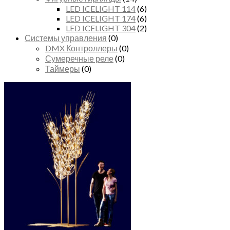
LED ICELIGHT 114
(6)
LED ICELIGHT 174
(6)
LED ICELIGHT 304
(2)
Системы управления
(0)
DMX Контроллеры
(0)
Сумеречные реле
(0)
Таймеры
(0)