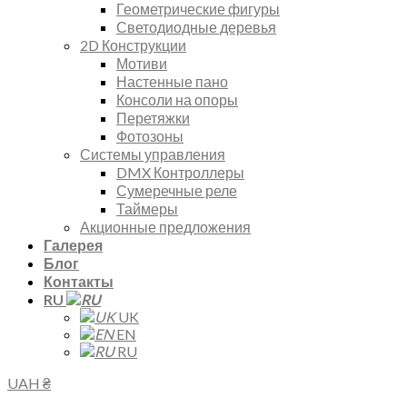
Геометрические фигуры
Светодиодные деревья
2D Конструкции
Мотиви
Настенные пано
Консоли на опоры
Перетяжки
Фотозоны
Системы управления
DMX Контроллеры
Сумеречные реле
Таймеры
Акционные предложения
Галерея
Блог
Контакты
RU
UK
EN
RU
UAH ₴