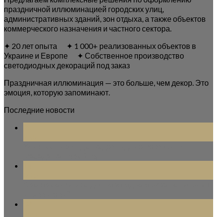
праздничной иллюминацией городских улиц,
административных зданий, зон отдыха, а также объектов
коммерческого назначения и частного сектора.
✦ 20 лет опыта ✦ 1 000+ реализованных объектов в
Украине и Европе ✦ Собственное производство
светодиодных декораций под заказ
Праздничная иллюминация — это больше, чем декор. Это
эмоция, которую запоминают.
Последние новости
25
Июл
Уличные гирлянды на дом: идеи оформления
фасада на Новый год
14
Мар
Световые фигуры для новогоднего украшения улиц
и территорий
08
Фев